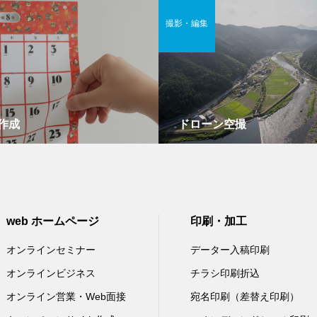
撮影・編集
作成
ドローン空撮
web ホームページ
印刷・加工
オンラインセミナー
データー入稿印刷
オンラインビジネス
チラシ印刷折込
オンライン営業・Web面接
宛名印刷（差替え印刷）