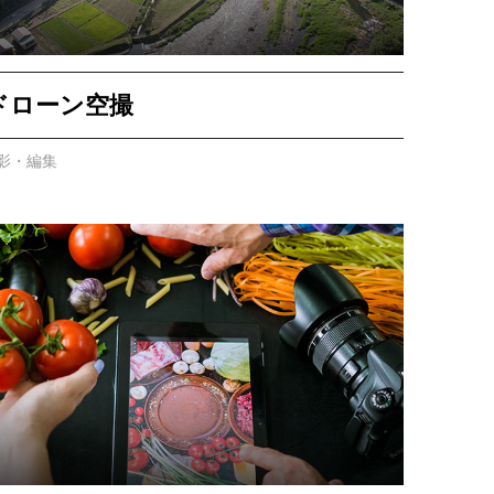
ドローン空撮
影・編集