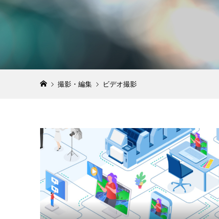
学校行事
影・動画
撮影・編集
ビデオ撮影