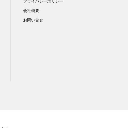
プライバシーポリシー
会社概要
お問い合せ