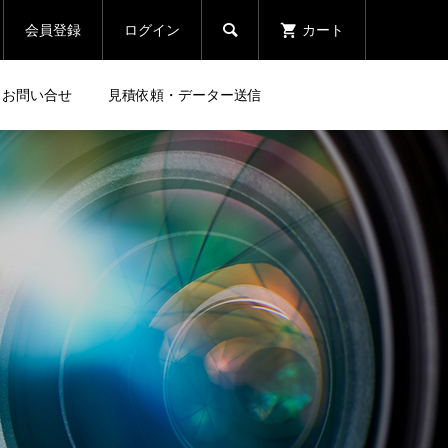

会員登録
ログイン
カート
お問い合せ
見積依頼・データー送信
ドローン空撮
ロケーション撮影