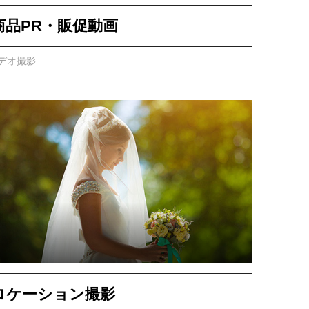
商品PR・販促動画
デオ撮影
ロケーション撮影